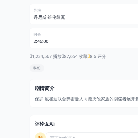
导演
丹尼斯·维伦纽瓦
时长
2:46:00
1,234,567 播放
87,654 收藏
8.6 评分
科幻
剧情简介
保罗·厄崔迪联合弗雷曼人向毁灭他家族的阴谋者展开
评论互动
我