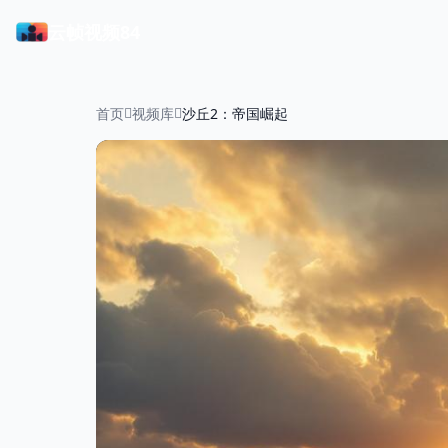
云帧视频84
首页
视频库
沙丘2：帝国崛起