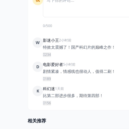
0/500
影迷小王
2小时前
W
特效太震撼了！国产科幻片的巅峰之作！
234
电影爱好者
5小时前
D
剧情紧凑，情感线也很动人，值得二刷！
189
科幻迷
1天前
K
比第二部进步很多，期待第四部！
156
相关推荐