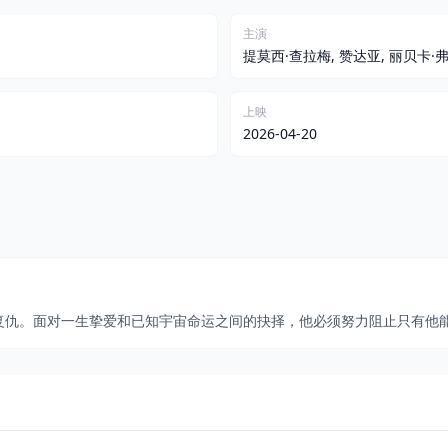
主演
提莫西·查拉梅, 赞达亚, 丽贝卡·
上映
2026-04-20
复仇。面对一生挚爱和已知宇宙命运之间的抉择，他必须努力阻止只有他